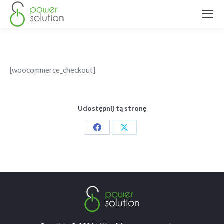
[woocommerce_checkout]
Udostępnij tą stronę
Share
Share
on
on
Facebook
X